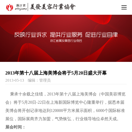
HOME
协会概况
协会简介
协会动态
组织架构
2013年第十八届上海美博会将于5月20日盛大开幕
行业资讯
2013-05-13 编辑：管理员
协会章程
加入协会
领导成员
秉承十余载之佳绩，
2013
年第十八届
上海美博会
（
中国美容博览
会
）将于5月20日-22日在上海新国际博览中心隆重举行，据悉本届
会员单位
业界精英
美博会将开创记录地达到120000平方米展示面积，6000个国际标准
展位，国际展商齐力加盟，气势恢弘，行业领导地位卓然天成。
会员风采
产品推荐
展会
时间
：